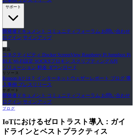
サポート
開発者ドキュメント
コミュニティフォーラム
お問い合わせ
ログイン
サインアップ
製品
コネクティビティ
Docker
ScreenView
Raspberry Pi Jumpbox
Pi
BLE Wi-Fi設定
SOCKSプロキシ
スクリプティングAPI
ソリューション
料金
ダウンロード
リソース
Remote.Itとは？
インターネットウェザーレポート
ブログ
導
入事例
プレスリリース
サポート
開発者ドキュメント
コミュニティフォーラム
お問い合わせ
ログイン
サインアップ
ブログ
IoTにおけるゼロトラスト導入：ガイ
ドラインとベストプラクティス