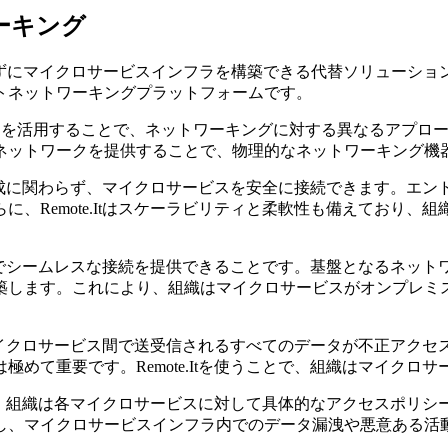
ワーキング
にマイクロサービスインフラを構築できる代替ソリューションが存
トネットワーキングプラットフォームです。
N)の原則を活用することで、ネットワーキングに対する異なるア
ネットワークを提供することで、物理的なネットワーキング機
ーク構成に関わらず、マイクロサービスを安全に接続できます。
、Remote.Itはスケーラビリティと柔軟性も備えており
安全でシームレスな接続を提供できることです。基盤となるネットワー
築します。これにより、組織はマイクロサービスがオンプレミ
し、マイクロサービス間で送受信されるすべてのデータが不正ア
めて重要です。Remote.Itを使うことで、組織はマイクロ
御です。組織は各マイクロサービスに対して具体的なアクセスポ
し、マイクロサービスインフラ内でのデータ漏洩や悪意ある活