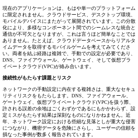
現在のアプリケーションは、もはや単一のプラットフォーム
に限定されません。クラウドサービス、デスクトップ環境、
モバイルデバイスにまたがって展開されています。この分散
化により、多様なコンポーネント間でのシームレスな統合と
通信が不可欠となりますが、これは言うほど簡単なことでは
ありません。たとえば、クラウドデータベースからリアルタ
イムデータを取得するモバイルゲームを考えてみてくださ
い。両者を結ぶ経路は複雑で、手動での設定が必要であり、
DNS、ファイアウォール、ゲートウェイ、そして仮想プラ
イベートクラウド(VPC)が絡み合います。
接続性がもたらす課題とリスク
ネットワークの手動設定に内在する複雑さは、重大なセキュ
リティリスクをもたらします。DNS、ファイアウォール、
ゲートウェイ、仮想プライベートクラウド(VPC)を扱う際、
許される誤差の余地はごくわずかであるにもかかわらず、設
定ミスがもたらす結果は深刻なものになりかねません。近
年、ネットワーク設定における些細な見落としが重大な侵害
につながり、機密データを危険にさらし、ユーザーの信頼を
損なった事例が数多く報告されています。