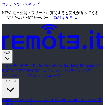
コンテンツへスキップ
NEW
近日公開：フリートに質問すると答えが返ってくる
— AIのためのMCPサーバー。
詳細を見る →
製品
コネクティビティ
Docker
ScreenView
Raspberry Pi Jumpbox
Pi
BLE Wi-Fi設定
SOCKSプロキシ
スクリプティングAPI
ソリューション
料金
ダウンロード
リソース
Remote.Itとは？
インターネットウェザーレポート
ブログ
導
入事例
プレスリリース