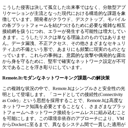
こうした侵害は決して孤立した出来事ではなく、分散型アプ
リケーションが主流となった現代における構造的な課題を象
徴しています。開発者がクラウド、デスクトップ、モバイル
の各プラットフォームを結びつけるために必要な複雑な相互
接続網を扱うにつれ、エラーが発生する可能性は増大してい
きます。こうしたリスクは単なる理論上のものではありませ
ん。データ漏洩、不正アクセス、その他さまざまなセキュリ
ティ上の不備という形で、あまりにも頻繁に現実のものとな
っています。これらの事例は、意図的な攻撃や偶発的な露出
から身を守るために、堅牢で確実なネットワーク設定が不可
欠であることを浮き彫りにしています。
Remote.It:モダンなネットワーキング課題への解決策
この複雑な状況の中で、Remote.Itはシンプルさと安全性の光
明として登場します。「コードとしての接続性(Connectivity
as Code)」という思想を採用することで、Remote.Itは高度な
ネットワーク知識を必要とすることなく、さまざまなプラッ
トフォームへネットワーク接続をシームレスに組み込むこと
を可能にします。この環境非依存のアプローチにより、VM
からDockerに至るまで、異なるシステム間で一貫した適用が