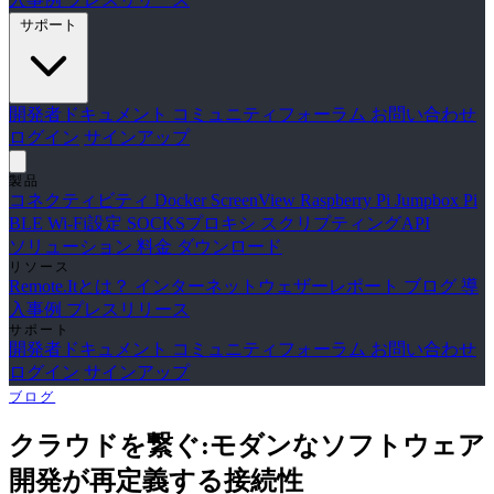
サポート
開発者ドキュメント
コミュニティフォーラム
お問い合わせ
ログイン
サインアップ
製品
コネクティビティ
Docker
ScreenView
Raspberry Pi Jumpbox
Pi
BLE Wi-Fi設定
SOCKSプロキシ
スクリプティングAPI
ソリューション
料金
ダウンロード
リソース
Remote.Itとは？
インターネットウェザーレポート
ブログ
導
入事例
プレスリリース
サポート
開発者ドキュメント
コミュニティフォーラム
お問い合わせ
ログイン
サインアップ
ブログ
クラウドを繋ぐ:モダンなソフトウェア
開発が再定義する接続性