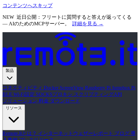
コンテンツへスキップ
NEW
近日公開：フリートに質問すると答えが返ってくる
— AIのためのMCPサーバー。
詳細を見る →
製品
コネクティビティ
Docker
ScreenView
Raspberry Pi Jumpbox
Pi
BLE Wi-Fi設定
SOCKSプロキシ
スクリプティングAPI
ソリューション
料金
ダウンロード
リソース
Remote.Itとは？
インターネットウェザーレポート
ブログ
導
入事例
プレスリリース