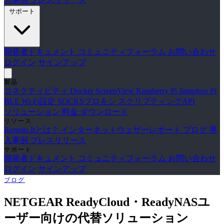
サポート
開発者ドキュメント
コミュニティフォーラム
お問い合わせ
ログイン
サインアップ
製品
コネクティビティ
Docker
ScreenView
Raspberry Pi Jumpbox
Pi
BLE Wi-Fi設定
SOCKSプロキシ
スクリプティングAPI
ソリューション
料金
ダウンロード
リソース
Remote.Itとは？
インターネットウェザーレポート
ブログ
導
入事例
プレスリリース
サポート
開発者ドキュメント
コミュニティフォーラム
お問い合わせ
ログイン
サインアップ
ブログ
NETGEAR ReadyCloud・ReadyNASユ
ーザー向けの代替ソリューション