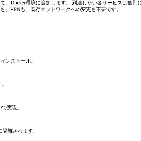
xtensionとして、Docker環境に追加します。 到達したい各サ
トも、VPNも、既存ネットワークへの変更も不要です。
ionをインストール。
す。
Oで実現。
に隔離されます。