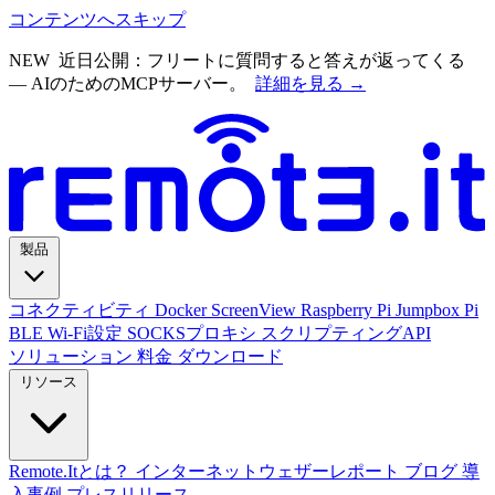
コンテンツへスキップ
NEW
近日公開：フリートに質問すると答えが返ってくる
— AIのためのMCPサーバー。
詳細を見る →
製品
コネクティビティ
Docker
ScreenView
Raspberry Pi Jumpbox
Pi
BLE Wi-Fi設定
SOCKSプロキシ
スクリプティングAPI
ソリューション
料金
ダウンロード
リソース
Remote.Itとは？
インターネットウェザーレポート
ブログ
導
入事例
プレスリリース