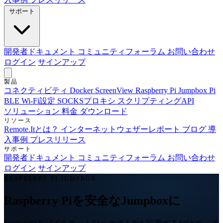
サポート
開発者ドキュメント
コミュニティフォーラム
お問い合わせ
ログイン
サインアップ
製品
コネクティビティ
Docker
ScreenView
Raspberry Pi Jumpbox
Pi
BLE Wi-Fi設定
SOCKSプロキシ
スクリプティングAPI
ソリューション
料金
ダウンロード
リソース
Remote.Itとは？
インターネットウェザーレポート
ブログ
導
入事例
プレスリリース
サポート
開発者ドキュメント
コミュニティフォーラム
お問い合わせ
ログイン
サインアップ
RASPBERRY PI JUMPBOX
Raspberry Piを安全なJumpboxに