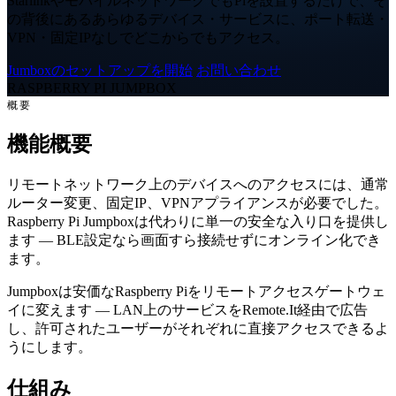
StarlinkやモバイルネットワークでもPiを設置するだけで、そ
の背後にあるあらゆるデバイス・サービスに、ポート転送・
VPN・固定IPなしでどこからでもアクセス。
Jumboxのセットアップを開始
お問い合わせ
RASPBERRY PI JUMPBOX
概要
機能概要
リモートネットワーク上のデバイスへのアクセスには、通常
ルーター変更、固定IP、VPNアプライアンスが必要でした。
Raspberry Pi Jumpboxは代わりに単一の安全な入り口を提供し
ます — BLE設定なら画面すら接続せずにオンライン化でき
ます。
Jumpboxは安価なRaspberry Piをリモートアクセスゲートウェ
イに変えます — LAN上のサービスをRemote.It経由で広告
し、許可されたユーザーがそれぞれに直接アクセスできるよ
うにします。
仕組み