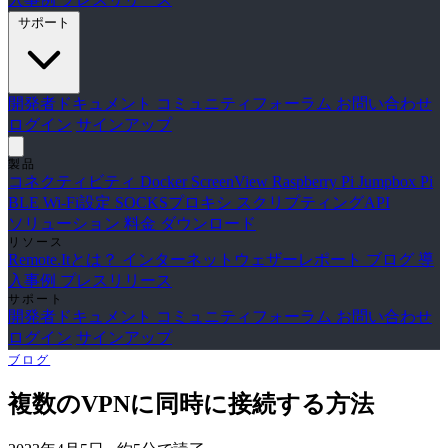
サポート
開発者ドキュメント
コミュニティフォーラム
お問い合わせ
ログイン
サインアップ
製品
コネクティビティ
Docker
ScreenView
Raspberry Pi Jumpbox
Pi
BLE Wi-Fi設定
SOCKSプロキシ
スクリプティングAPI
ソリューション
料金
ダウンロード
リソース
Remote.Itとは？
インターネットウェザーレポート
ブログ
導
入事例
プレスリリース
サポート
開発者ドキュメント
コミュニティフォーラム
お問い合わせ
ログイン
サインアップ
ブログ
複数のVPNに同時に接続する方法