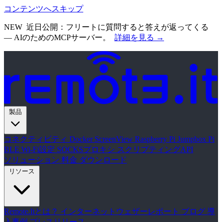
コンテンツへスキップ
NEW
近日公開：フリートに質問すると答えが返ってくる
— AIのためのMCPサーバー。
詳細を見る →
製品
コネクティビティ
Docker
ScreenView
Raspberry Pi Jumpbox
Pi
BLE Wi-Fi設定
SOCKSプロキシ
スクリプティングAPI
ソリューション
料金
ダウンロード
リソース
Remote.Itとは？
インターネットウェザーレポート
ブログ
導
入事例
プレスリリース