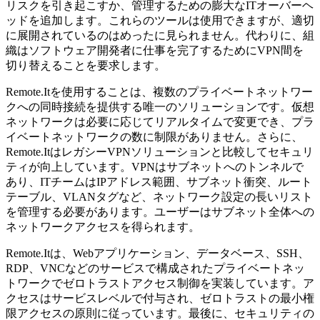
リスクを引き起こすか、管理するための膨大なITオーバーヘ
ッドを追加します。これらのツールは使用できますが、適切
に展開されているのはめったに見られません。代わりに、組
織はソフトウェア開発者に仕事を完了するためにVPN間を
切り替えることを要求します。
Remote.Itを使用することは、複数のプライベートネットワー
クへの同時接続を提供する唯一のソリューションです。仮想
ネットワークは必要に応じてリアルタイムで変更でき、プラ
イベートネットワークの数に制限がありません。さらに、
Remote.ItはレガシーVPNソリューションと比較してセキュリ
ティが向上しています。VPNはサブネットへのトンネルで
あり、ITチームはIPアドレス範囲、サブネット衝突、ルート
テーブル、VLANタグなど、ネットワーク設定の長いリスト
を管理する必要があります。ユーザーはサブネット全体への
ネットワークアクセスを得られます。
Remote.Itは、Webアプリケーション、データベース、SSH、
RDP、VNCなどのサービスで構成されたプライベートネッ
トワークでゼロトラストアクセス制御を実装しています。ア
クセスはサービスレベルで付与され、ゼロトラストの最小権
限アクセスの原則に従っています。最後に、セキュリティの