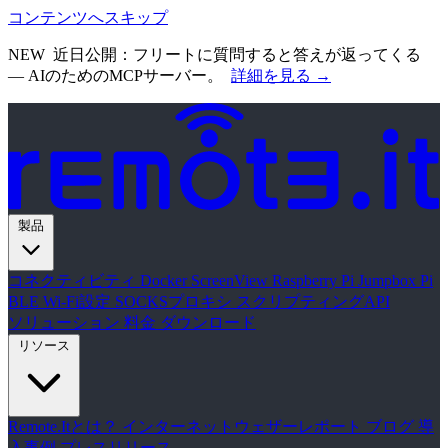
コンテンツへスキップ
NEW
近日公開：フリートに質問すると答えが返ってくる
— AIのためのMCPサーバー。
詳細を見る →
製品
コネクティビティ
Docker
ScreenView
Raspberry Pi Jumpbox
Pi
BLE Wi-Fi設定
SOCKSプロキシ
スクリプティングAPI
ソリューション
料金
ダウンロード
リソース
Remote.Itとは？
インターネットウェザーレポート
ブログ
導
入事例
プレスリリース