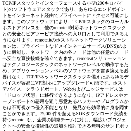
TCP/IPスタックとインターフェースする小型(200キロバイ
ト)のソフトウェアスタックであり、あらゆるエンドポイン
トをインターネット経由でプライベートにアクセス可能にし
ます。このソフトウェアにより、TCP/IPスタックのローカル
ホストアドレスを、他のremote.it対応ネットワークスタック
との安全なピアツーピア接続への入り口として利用できるよ
うになります。remote.itのホスト型ネットワークソリューシ
ョンは、プライベートなドメインネームサービス(DNS)のよ
うに機能し、ネットワーク内の各ノードは他の任意のノード
へ安全な直接接続を確立できます。remote.itソリューション
はテクノロジースタックのネットワークレベルで動作するた
め、アプリケーションレベルのソフトウェアを書き換える必
要はなく、TCP/IPネットワークスタックを備えたあらゆるデ
バイスが容易にVPI対応にアップグレード可能です。ホスト
デバイス、クラウドポート、Webおよびエッジサービスは
「ドロップ状態」に移行できるようになり、IPアドレスやオ
ープンポートの悪用を狙う悪意あるハッカーやプログラムか
らは不可視かつ侵入不能となり、発見から効果的に身を隠す
ことができます。75,000件を超えるSDKダウンロード実績を
持つremote.itは、企業の開発チームに対し、幅広いプロジェ
クトへの安全な接続性の追加を検討できる無料のサンドボッ