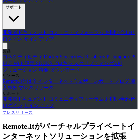
サポート
開発者ドキュメント
コミュニティフォーラム
お問い合わせ
ログイン
サインアップ
製品
コネクティビティ
Docker
ScreenView
Raspberry Pi Jumpbox
Pi
BLE Wi-Fi設定
SOCKSプロキシ
スクリプティングAPI
ソリューション
料金
ダウンロード
リソース
Remote.Itとは？
インターネットウェザーレポート
ブログ
導
入事例
プレスリリース
サポート
開発者ドキュメント
コミュニティフォーラム
お問い合わせ
ログイン
サインアップ
プレスリリース
Remote.Itがバーチャルプライベートイ
ンターネットソリューションを拡張