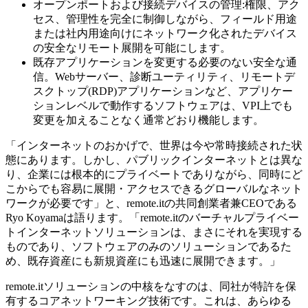
オープンポートおよび接続デバイスの管理:権限、アク
セス、管理性を完全に制御しながら、フィールド用途
または社内用途向けにネットワーク化されたデバイス
の安全なリモート展開を可能にします。
既存アプリケーションを変更する必要のない安全な通
信。Webサーバー、診断ユーティリティ、リモートデ
スクトップ(RDP)アプリケーションなど、アプリケー
ションレベルで動作するソフトウェアは、VPI上でも
変更を加えることなく通常どおり機能します。
「インターネットのおかげで、世界は今や常時接続された状
態にあります。しかし、パブリックインターネットとは異な
り、企業には根本的にプライベートでありながら、同時にど
こからでも容易に展開・アクセスできるグローバルなネット
ワークが必要です」と、remote.itの共同創業者兼CEOである
Ryo Koyamaは語ります。「remote.itのバーチャルプライベー
トインターネットソリューションは、まさにそれを実現する
ものであり、ソフトウェアのみのソリューションであるた
め、既存資産にも新規資産にも迅速に展開できます。」
remote.itソリューションの中核をなすのは、同社が特許を保
有するコアネットワーキング技術です。これは、あらゆる