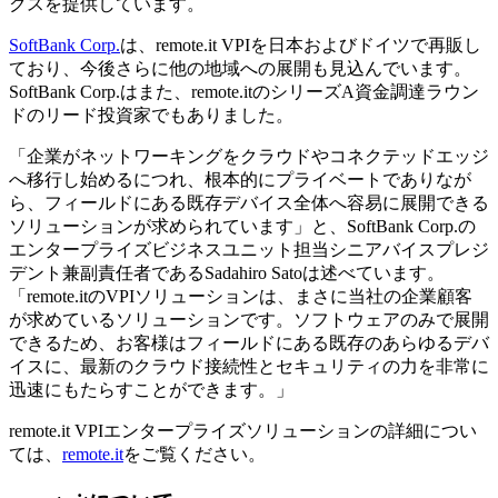
クスを提供しています。
SoftBank Corp.
は、remote.it VPIを日本およびドイツで再販し
ており、今後さらに他の地域への展開も見込んでいます。
SoftBank Corp.はまた、remote.itのシリーズA資金調達ラウン
ドのリード投資家でもありました。
「企業がネットワーキングをクラウドやコネクテッドエッジ
へ移行し始めるにつれ、根本的にプライベートでありなが
ら、フィールドにある既存デバイス全体へ容易に展開できる
ソリューションが求められています」と、SoftBank Corp.の
エンタープライズビジネスユニット担当シニアバイスプレジ
デント兼副責任者であるSadahiro Satoは述べています。
「remote.itのVPIソリューションは、まさに当社の企業顧客
が求めているソリューションです。ソフトウェアのみで展開
できるため、お客様はフィールドにある既存のあらゆるデバ
イスに、最新のクラウド接続性とセキュリティの力を非常に
迅速にもたらすことができます。」
remote.it VPIエンタープライズソリューションの詳細につい
ては、
remote.it
をご覧ください。