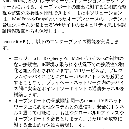
Kubernetesなどのコンテナオーケストレーションプラットフ
ォームにおける、オープンポートの露出に対する定期的な監
視や監査の必要性を排除できます。また本ソリューション
は、WordPressやDrupalといったオープンソースのコンテンツ
管理システムを悩ませるWebサイトのセキュリティ悪用や認
証情報攻撃からも保護します。
remote.it VPIは、以下のエンタープライズ機能を実現しま
す。
エッジ、IoT、Raspberry Pi、M2Mデバイスへの制約の
ない接続性。IP環境が限られる状況下での接続性の強
化と組み合わされています。VPIサービスは、プログ
ラムやデバイスごとにグローバルIPアドレスを必要と
することなく、プライベートネットワーク内のデバイ
ス間に安全なポイントツーポイントの通信チャネルを
構築します。
オープンポートの脅威排除:同一のremote.it VPIネット
ワーク上にある他システムとの通信を、安全なトンネ
ルを通じて可能にし、もはやグローバルIPアドレスや
オープンポートを必要としません。またDDoS攻撃に
対する全面的な保護も実現します。