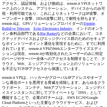
アクセス、認証情報、および接続は、remote.it VPIネットワ
ーク上のシステム、アプリケーション、デバイスからのみ可
視・利用可能であり、これによりネットワークはIP攻撃、オ
ープンポート攻撃、DDoS攻撃に対して耐性を持ちます。
remote.itは、GPSソリューションプロバイダーの
Trimble
、
BullsEye Telecom
、
Echo Electronics Industry
、インドのオンラ
イン食料品部門である
Big Basket
などの企業において、コネ
クテッドデバイスおよびエッジデバイス群のためのセキュア
なポイントツーポイント通信を実現するために、すでに利用
されています。remote.it VPIのWebエンタープライズエディ
ションは現在、remote.itが有効化されたユーザーのみに特定
のページやサーバー全体へのアクセスを制限することで、ク
ラウド、Web、エッジアプリケーション上のソリューション
を不正なTCP/IPアクセスから保護しています。
remote.it VPIは、ハッカーがグローバルIPアドレスやオープ
ンな通信ポートを悪用する脅威を排除します。あらゆるクラ
ウドポート、コンテナ、Webアプリケーション、エッジデバ
イスインスタンスに対してプライベートな「DNS」として
機能することで、企業のITチームは、AWS EC2やGoogle
Cloud Platformといった主要なクラウドサービス、および