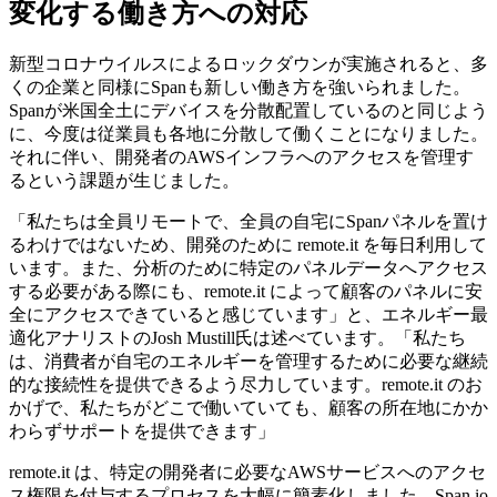
変化する働き方への対応
新型コロナウイルスによるロックダウンが実施されると、多
くの企業と同様にSpanも新しい働き方を強いられました。
Spanが米国全土にデバイスを分散配置しているのと同じよう
に、今度は従業員も各地に分散して働くことになりました。
それに伴い、開発者のAWSインフラへのアクセスを管理す
るという課題が生じました。
「私たちは全員リモートで、全員の自宅にSpanパネルを置け
るわけではないため、開発のために remote.it を毎日利用して
います。また、分析のために特定のパネルデータへアクセス
する必要がある際にも、remote.it によって顧客のパネルに安
全にアクセスできていると感じています」と、エネルギー最
適化アナリストのJosh Mustill氏は述べています。「私たち
は、消費者が自宅のエネルギーを管理するために必要な継続
的な接続性を提供できるよう尽力しています。remote.it のお
かげで、私たちがどこで働いていても、顧客の所在地にかか
わらずサポートを提供できます」
remote.it は、特定の開発者に必要なAWSサービスへのアクセ
ス権限を付与するプロセスを大幅に簡素化しました。Span.io