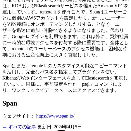
は、RDAおよびElasticsearchサービスを備えたAmazon VPCを
運用しています。remote.it を使うことで、Spanはユーザーご
とに個別のAWSアカウントを設定したり、新しいユーザー
をVPN接続にオンボーディングしたりすることなく、ユー
ザーを迅速に追加・削除できるようになりました。代わり
に、Googleログインを利用できます。これは特に、契約社員
に一時的な環境アクセスを付与する際に重要です。全体とし
て、remote.it のユーザーベースのアクセス機能は、困難な時
期における生産性向上に大きく貢献しました。
Spanはまた、remote.it のカスタマイズ可能なコピーコマンド
を活用し、完全なパス名を指定してプラグインを使い、
KibanaのWebインターフェースを通じてElasticsearchを閲覧し
ています。同様に、事前設定された「psql」コマンドによ
り、ワンクリックでデータベースにアクセスできます。
Span
ウェブサイト：
https://www.span.io/
← すべての記事
更新日: 2024年4月5日