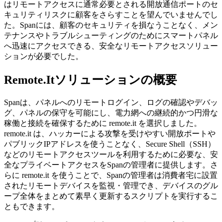
はリモートアクセスに通常必要とされる開放通信ポートのセ
キュリティリスクに顧客をさらすことを望んでいませんでし
た。Spanには、顧客のセキュリティを損なうことなく、メン
テナンスやトラブルシューティングのためにスマートパネル
へ迅速にアクセスできる、安全なリモートアクセスソリュー
ションが必要でした。
Remote.Itソリューションの概要
Spanは、パネルへのリモートログイン、ログの確認やデバッ
グ、パネルの保守を可能にし、電力網への継続的かつ円滑な
稼働と接続を確保するために remote.it を選択しました。
remote.it は、ハッカーによる攻撃を受けやすい開放ポートや
パブリックIPアドレスを使うことなく、Secure Shell（SSH）
などのリモートアクセスツールを利用するために必要な、安
全なプライベートアクセスをSpanの管理者に提供します。さ
らに remote.it を使うことで、Spanの管理者は消費者宅に設置
されたリモートデバイスを監視・管理でき、デバイスのグル
ープ全体をまとめて素早く更新するスクリプトを実行するこ
ともできます。