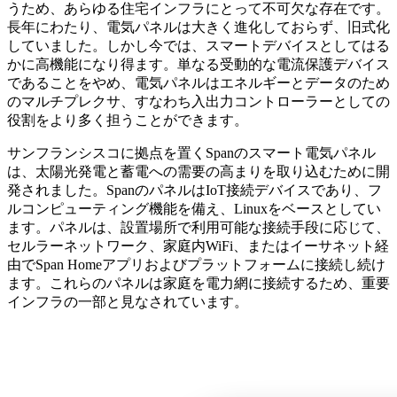
うため、あらゆる住宅インフラにとって不可欠な存在です。
長年にわたり、電気パネルは大きく進化しておらず、旧式化
していました。しかし今では、スマートデバイスとしてはる
かに高機能になり得ます。単なる受動的な電流保護デバイス
であることをやめ、電気パネルはエネルギーとデータのため
のマルチプレクサ、すなわち入出力コントローラーとしての
役割をより多く担うことができます。
サンフランシスコに拠点を置くSpanのスマート電気パネル
は、太陽光発電と蓄電への需要の高まりを取り込むために開
発されました。SpanのパネルはIoT接続デバイスであり、フ
ルコンピューティング機能を備え、Linuxをベースとしてい
ます。パネルは、設置場所で利用可能な接続手段に応じて、
セルラーネットワーク、家庭内WiFi、またはイーサネット経
由でSpan Homeアプリおよびプラットフォームに接続し続け
ます。これらのパネルは家庭を電力網に接続するため、重要
インフラの一部と見なされています。