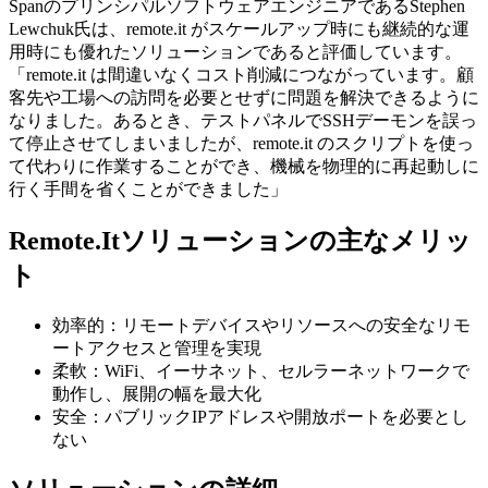
SpanのプリンシパルソフトウェアエンジニアであるStephen
Lewchuk氏は、remote.it がスケールアップ時にも継続的な運
用時にも優れたソリューションであると評価しています。
「remote.it は間違いなくコスト削減につながっています。顧
客先や工場への訪問を必要とせずに問題を解決できるように
なりました。あるとき、テストパネルでSSHデーモンを誤っ
て停止させてしまいましたが、remote.it のスクリプトを使っ
て代わりに作業することができ、機械を物理的に再起動しに
行く手間を省くことができました」
Remote.Itソリューションの主なメリッ
ト
効率的：リモートデバイスやリソースへの安全なリモ
ートアクセスと管理を実現
柔軟：WiFi、イーサネット、セルラーネットワークで
動作し、展開の幅を最大化
安全：パブリックIPアドレスや開放ポートを必要とし
ない