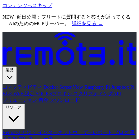
コンテンツへスキップ
NEW
近日公開：フリートに質問すると答えが返ってくる
— AIのためのMCPサーバー。
詳細を見る →
製品
コネクティビティ
Docker
ScreenView
Raspberry Pi Jumpbox
Pi
BLE Wi-Fi設定
SOCKSプロキシ
スクリプティングAPI
ソリューション
料金
ダウンロード
リソース
Remote.Itとは？
インターネットウェザーレポート
ブログ
導
入事例
プレスリリース