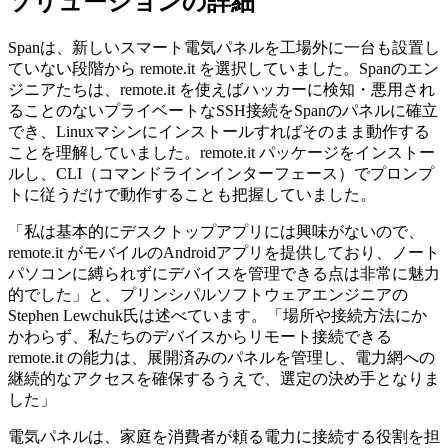
ソリューションの詳細
Spanは、新しいスマート電気パネルを工場外に一台も設置し
ていない段階から remote.it を選択していました。Spanのエン
ジニアたちは、remote.it を使えばハッカーに検知・悪用され
ることのないプライベートなSSH接続をSpanのパネルに確立
でき、Linuxマシンにインストールすればそのまま動作する
ことを理解していました。remote.it パッケージをインストー
ルし、CLI（コマンドラインインターフェース）でプロンプ
トに従うだけで動作することも把握していました。
「私は基本的にデスクトップアプリには興味がないので、
remote.it がモバイルのAndroidアプリを提供しており、ノート
パソコンに縛られずにデバイスを管理できる点は非常に魅力
的でした」と、プリンシパルソフトウェアエンジニアの
Stephen Lewchuk氏は述べています。「場所や接続方法にか
かわらず、私たちのデバイスからリモート接続できる
remote.it の能力は、展開済みのパネルを管理し、電力網への
継続的なアクセスを確保するうえで、選定の決め手となりま
した」
電気パネルは、家庭を消費者が頼る電力に接続する役割を担