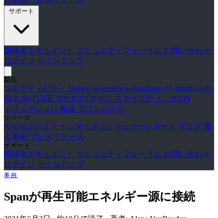
サポート
開発者ドキュメント
コミュニティフォーラム
お問い合わせ
ログイン
サインアップ
製品
コネクティビティ
Docker
ScreenView
Raspberry Pi Jumpbox
Pi
BLE Wi-Fi設定
SOCKSプロキシ
スクリプティングAPI
ソリューション
料金
ダウンロード
リソース
Remote.Itとは？
インターネットウェザーレポート
ブログ
導
入事例
プレスリリース
サポート
開発者ドキュメント
コミュニティフォーラム
お問い合わせ
ログイン
サインアップ
事例
Spanが再生可能エネルギー源に接続